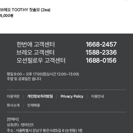
브레오 TOOTHY 칫솔모 (2ea)
5,000원
한번애 고객센터
1668-2457
브레오 고객센터
1588-2336
모션필로우 고객센터
1688-0156
평일 9:00 ~ 오후 17:00(점심시간 12:00~13:00)
주말 및 공휴일은 쉽니다
이용약관
개인정보처리방침
Privacy Policy
이용안내
회사소개
인재채용
[판매사]
상호(주) : 텐마인즈
주소 : 서울특별시 강남구 봉은사로5길 6 (논현동) 1층