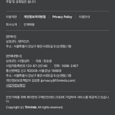
주말 및 공휴일은 쉽니다
이용약관
개인정보처리방침
Privacy Policy
이용안내
회사소개
인재채용
[판매사]
상호(주) : 텐마인즈
주소 : 서울특별시 강남구 봉은사로5길 6 (논현동) 1층
[판매대행사]
상호(주) : 더열심히
|
대표 : 장승웅
사업자등록번호 120-87-25140
|
전화 : 1668-2457
통신판매업 신고 제2008-서울강남-1868호
주소 : 서울특별시 강남구 봉은사로5길 6 (논현동) 1층
개인정보보호책임자 김성훈 (
privacy@10minds.com
)
사업자정보확인
안전거래를 위해 페이먼트구매안전(에스크로)에 가입하여 서비스를 제공하고 있습니
다.
Copyright (c)
10minds
. All rights reserved.