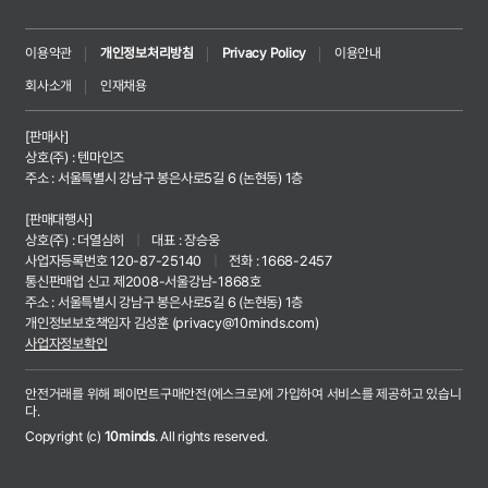
이용약관
개인정보처리방침
Privacy Policy
이용안내
회사소개
인재채용
[판매사]
상호(주) : 텐마인즈
주소 : 서울특별시 강남구 봉은사로5길 6 (논현동) 1층
[판매대행사]
상호(주) : 더열심히
|
대표 : 장승웅
사업자등록번호 120-87-25140
|
전화 : 1668-2457
통신판매업 신고 제2008-서울강남-1868호
주소 : 서울특별시 강남구 봉은사로5길 6 (논현동) 1층
개인정보보호책임자 김성훈 (
privacy@10minds.com
)
사업자정보확인
안전거래를 위해 페이먼트구매안전(에스크로)에 가입하여 서비스를 제공하고 있습니
다.
Copyright (c)
10minds
. All rights reserved.