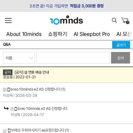
3초면 끝! 지금 가입하면
적립금 3,000원 증정
0
About 10minds
쇼핑하기
AI Sleepbot Pro
AI 모
Q&A
글쓰기
검색
공지
[공지] 설 연휴 배송 안내
장승웅 | 2022-01-21
breo 10minds e2 AS 신청합니다
(1)
이성욱
| 2026-03-24
breo 10minds e2 AS 신청합니다
이성욱
| 2026-04-17
브레오 두피마사지기 as요청드립니다
(1)