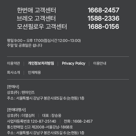
한번애 고객센터
1668-2457
브레오 고객센터
1588-2336
모션필로우 고객센터
1688-0156
평일 9:00 ~ 오후 17:00(점심시간 12:00~13:00)
주말 및 공휴일은 쉽니다
이용약관
개인정보처리방침
Privacy Policy
이용안내
회사소개
인재채용
[판매사]
상호(주) : 텐마인즈
주소 : 서울특별시 강남구 봉은사로5길 6 (논현동) 1층
[판매대행사]
상호(주) : 더열심히
|
대표 : 장승웅
사업자등록번호 120-87-25140
|
전화 : 1668-2457
통신판매업 신고 제2008-서울강남-1868호
주소 : 서울특별시 강남구 봉은사로5길 6 (논현동) 1층