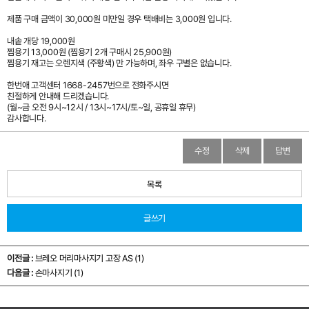
제품 구매 금액이 30,000원 미만일 경우 택배비는 3,000원 입니다.
내솥 개당 19,000원
찜용기 13,000원 (찜용기 2개 구매시 25,900원)
찜용기 재고는 오렌지색 (주황색) 만 가능하며, 좌우 구별은 없습니다.
한번애 고객센터 1668-2457번으로 전화주시면
친절하게 안내해 드리겠습니다.
(월~금 오전 9시~12시 / 13시~17시/토~일, 공휴일 휴무)
감사합니다.
수정
삭제
답변
목록
글쓰기
이전글 :
브레오 머리마사지기 고장 AS (1)
다음글 :
손마사지기 (1)