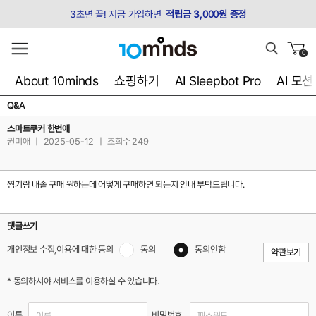
3초면 끝! 지금 가입하면
적립금 3,000원 증정
0
About 10minds
쇼핑하기
AI Sleepbot Pro
AI 모
Q&A
스마트쿠커 한번애
권미애
|
2025-05-12
|
조회수 249
찜기랑 내솥 구매 원하는데 어떻게 구매하면 되는지 안내 부탁드립니다.
댓글쓰기
개인정보 수집,이용에 대한 동의
동의
동의안함
약관보기
* 동의하셔야 서비스를 이용하실 수 있습니다.
이름
비밀번호