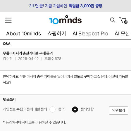
3초면 끝! 지금 가입하면
적립금 3,000원 증정
0
About 10minds
쇼핑하기
AI Sleepbot Pro
AI 모
Q&A
무릎마사지기 충전케이블 구매 문의
강수진
|
2025-04-12
|
조회수 578
안녕하세요 무릎 마사지 충전 케이블을 잃어버려서 별도로 구매하고 싶은데, 어떻게 가능할
까요?
댓글쓰기
개인정보 수집,이용에 대한 동의
동의
동의안함
약관보기
* 동의하셔야 서비스를 이용하실 수 있습니다.