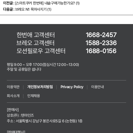
이전글 :
[스마트쿠커 한번애]
내솥구매가능한가요? (1)
다음글 :
브레오 N1 목마사지기 (1)
한번애 고객센터
1668-2457
브레오 고객센터
1588-2336
모션필로우 고객센터
1688-0156
평일 9:00 ~ 오후 17:00(점심시간 12:00~13:00)
주말 및 공휴일은 쉽니다
이용약관
개인정보처리방침
Privacy Policy
이용안내
회사소개
인재채용
[판매사]
상호(주) : 텐마인즈
주소 : 서울특별시 강남구 봉은사로5길 6 (논현동) 1층
[판매대행사]