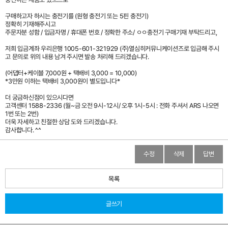
구매하고자 하시는 충전기를 (원형 충전기 또는 5핀 충전기)
정확히 기재해주시고
주문자분 성함 / 입금자명 / 휴대폰 번호 / 정확한 주소/ ㅇㅇ충전기 구매기재 부탁드리고,
저희 입금계좌 우리은행 1005-601-321929 (주)열심히커뮤니케이션즈로 입금해 주시
고 문의로 위의 내용 남겨 주시면 발송 처리해 드리겠습니다.
(어댑터+케이블 7,000원 + 택배비 3,000 = 10,000)
*3만원 이하는 택배비 3,000원이 별도입니다*
더 궁금하신점이 있으시다면
고객센터 1588-2336 (월~금 오전 9시-12시/ 오후 1시-5시 : 전화 주셔서 ARS 나오면
1번 또는 2번)
더욱 자세하고 친절한 상담 도와 드리겠습니다.
감사합니다. ^^
수정
삭제
답변
목록
글쓰기