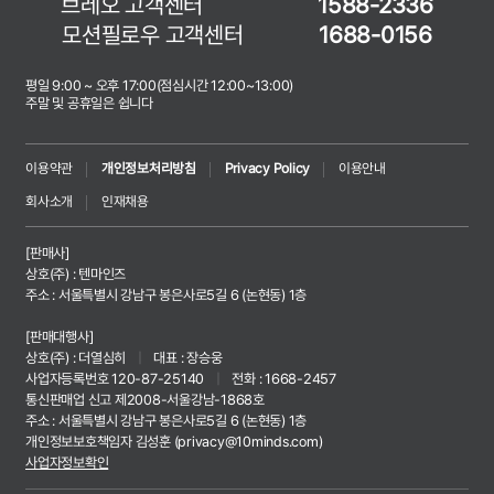
브레오 고객센터
1588-2336
모션필로우 고객센터
1688-0156
평일 9:00 ~ 오후 17:00(점심시간 12:00~13:00)
주말 및 공휴일은 쉽니다
이용약관
개인정보처리방침
Privacy Policy
이용안내
회사소개
인재채용
[판매사]
상호(주) : 텐마인즈
주소 : 서울특별시 강남구 봉은사로5길 6 (논현동) 1층
[판매대행사]
상호(주) : 더열심히
|
대표 : 장승웅
사업자등록번호 120-87-25140
|
전화 : 1668-2457
통신판매업 신고 제2008-서울강남-1868호
주소 : 서울특별시 강남구 봉은사로5길 6 (논현동) 1층
개인정보보호책임자 김성훈 (
privacy@10minds.com
)
사업자정보확인