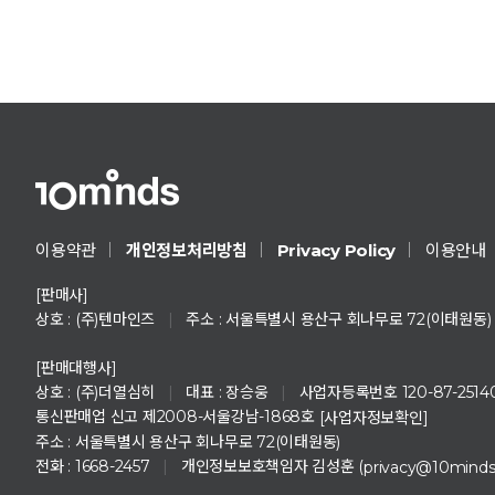
Privacy Policy
이용약관
개인정보처리방침
이용안내
[판매사]
상호 : (주)텐마인즈
|
주소 : 서울특별시 용산구 회나무로 72(이태원동)
[판매대행사]
상호 : (주)더열심히
|
대표 : 장승웅
|
사업자등록번호 120-87-2514
통신판매업 신고 제2008-서울강남-1868호
[사업자정보확인]
주소 : 서울특별시 용산구 회나무로 72(이태원동)
전화 : 1668-2457
|
개인정보보호책임자 김성훈 (
privacy@10mind