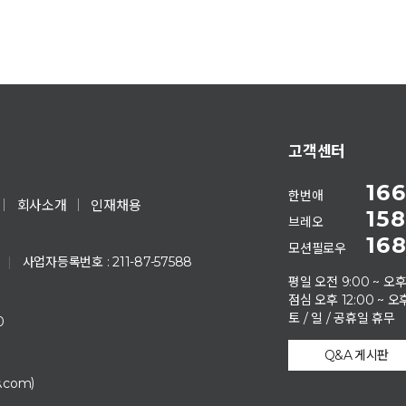
고객센터
166
한번애
회사소개
인재채용
158
브레오
168
모션필로우
|
사업자등록번호 : 211-87-57588
평일 오전 9:00 ~ 오후
점심 오후 12:00 ~ 오후
토 / 일 / 공휴일 휴무
0
Q&A 게시판
)
s.com