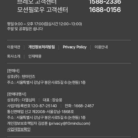
브레오 고객센터
1588-2336
모션필로우 고객센터
1688-0156
평일 9:00 ~ 오후 17:00(점심시간 12:00~13:00)
주말 및 공휴일은 쉽니다
이용약관
개인정보처리방침
Privacy Policy
이용안내
회사소개
인재채용
[판매사]
상호(주) : 텐마인즈
주소 : 서울특별시 강남구 봉은사로5길 6 (논현동) 1층
[판매대행사]
상호(주) : 더열심히
|
대표 : 장승웅
사업자등록번호 120-87-25140
|
전화 : 1668-2457
통신판매업 신고 제2008-서울강남-1868호
주소 : 서울특별시 강남구 봉은사로5길 6 (논현동) 1층
개인정보보호책임자 김성훈 (
privacy@10minds.com
)
사업자정보확인