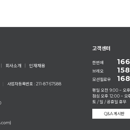
고객센터
166
한번애
회사소개
인재채용
158
브레오
168
모션필로우
|
사업자등록번호 : 211-87-57588
평일 오전 9:00 ~ 오후
점심 오후 12:00 ~ 오후
토 / 일 / 공휴일 휴무
0
Q&A 게시판
)
s.com