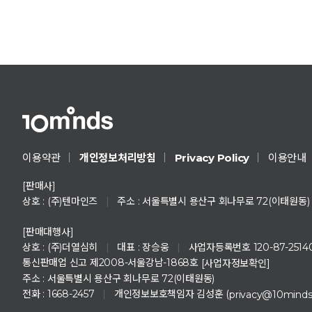
Privacy Policy
이용약관
개인정보처리방침
이용안내
[판매사]
상호 : (주)텐마인즈
|
주소 : 서울특별시 용산구 회나무로 72(이태원동)
[판매대행사]
상호 : (주)더열심히
|
대표 : 장승웅
|
사업자등록번호 120-87-2514
통신판매업 신고 제2008-서울강남-1868호
[사업자정보확인]
주소 : 서울특별시 용산구 회나무로 72(이태원동)
전화 : 1668-2457
|
개인정보보호책임자 김성훈 (
privacy@10mind