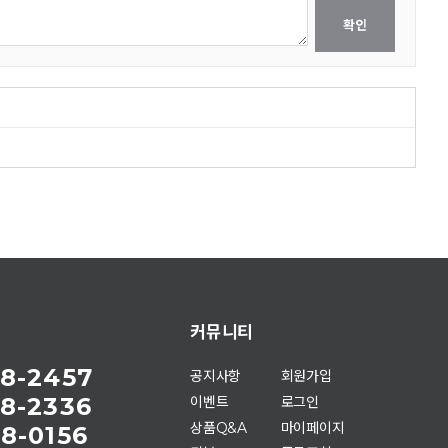
확인
커뮤니티
8-2457
공지사항
회원가입
8-2336
이벤트
로그인
상품Q&A
마이페이지
8-0156