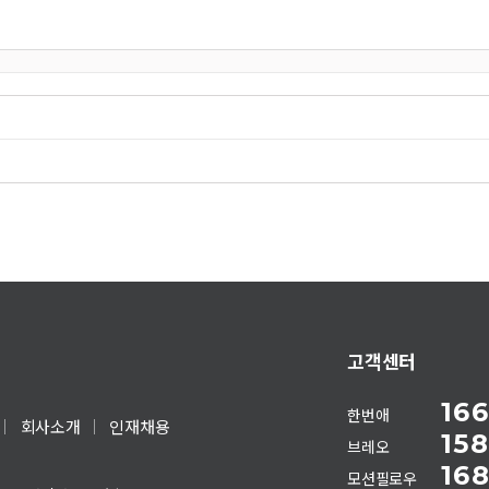
고객센터
166
한번애
회사소개
인재채용
158
브레오
168
모션필로우