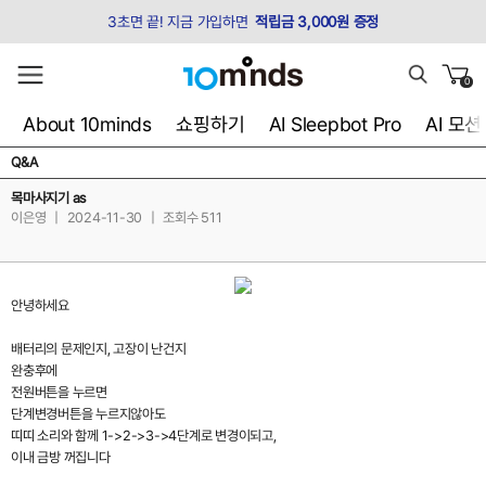
3초면 끝! 지금 가입하면
적립금 3,000원 증정
0
About 10minds
쇼핑하기
AI Sleepbot Pro
AI 모
Q&A
목마사지기 as
이은영
|
2024-11-30
|
조회수 511
안녕하세요
배터리의 문제인지, 고장이 난건지
완충후에
전원버튼을 누르면
단계변경버튼을 누르지않아도
띠띠 소리와 함께 1->2->3->4단계로 변경이되고,
이내 금방 꺼집니다