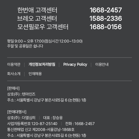
한번애 고객센터
1668-2457
브레오 고객센터
1588-2336
모션필로우 고객센터
1688-0156
평일 9:00 ~ 오후 17:00(점심시간 12:00~13:00)
주말 및 공휴일은 쉽니다
이용약관
개인정보처리방침
Privacy Policy
이용안내
회사소개
인재채용
[판매사]
상호(주) : 텐마인즈
주소 : 서울특별시 강남구 봉은사로5길 6 (논현동) 1층
[판매대행사]
상호(주) : 더열심히
|
대표 : 장승웅
사업자등록번호 120-87-25140
|
전화 : 1668-2457
통신판매업 신고 제2008-서울강남-1868호
주소 : 서울특별시 강남구 봉은사로5길 6 (논현동) 1층