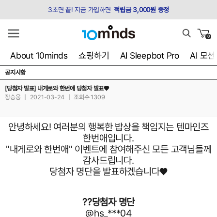
3초면 끝! 지금 가입하면
적립금 3,000원 증정
0
About 10minds
쇼핑하기
AI Sleepbot Pro
AI 모
공지사항
[당첨자 발표] 내게로와 한번애 당첨자 발표♥
장승웅
|
2021-03-24
|
조회수 1309
안녕하세요! 여러분의 행복한 밥상을 책임지는 텐마인즈
한번애입니다.
"내게로와 한번애" 이벤트에 참여해주신 모든 고객님들께
감사드립니다.
당첨자 명단을 발표하겠습니다♥
??당첨자 명단
@hs_***04