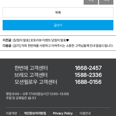
목록
글쓰기
이전글 :
[당첨자 발표] 포토리뷰 이벤트 당첨자 발표♥
다음글 :
[공지] 저희 한번애를 사랑하고 아껴주시는 소중한 고객님들께 안내 말씀드립니다.
한번애 고객센터
1668-2457
브레오 고객센터
1588-2336
모션필로우 고객센터
1688-0156
평일 9:00 ~ 오후 17:00(점심시간 12:00~13:00)
주말 및 공휴일은 쉽니다
이용약관
개인정보처리방침
Privacy Policy
이용안내