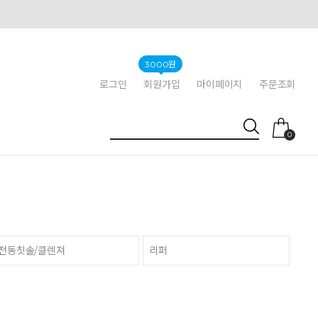
3000원
로그인
회원가입
마이페이지
주문조회
0
전동칫솔/클렌져
리퍼