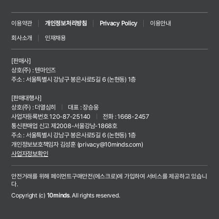
이용약관
개인정보처리방침
Privacy Policy
이용안내
회사소개
인재채용
[판매사]
상호(주) : 텐마인즈
주소 : 서울특별시 강남구 봉은사로5길 6 (논현동) 1층
[판매대행사]
상호(주) : 더열심히
|
대표 : 장승웅
사업자등록번호 120-87-25140
|
전화 : 1668-2457
통신판매업 신고 제2008-서울강남-1868호
주소 : 서울특별시 강남구 봉은사로5길 6 (논현동) 1층
개인정보보호책임자 김성훈 (
privacy@10minds.com
)
사업자정보확인
안전거래를 위해 페이먼트구매안전(에스크로)에 가입하여 서비스를 제공하고 있습니
다.
Copyright (c)
10minds
. All rights reserved.