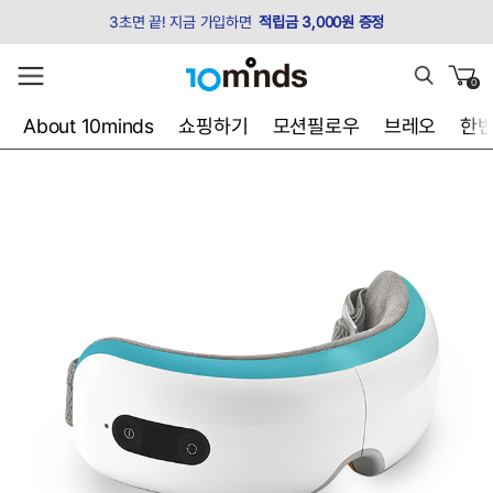
3초면 끝! 지금 가입하면
적립금 3,000원 증정
0
About 10minds
쇼핑하기
모션필로우
브레오
한