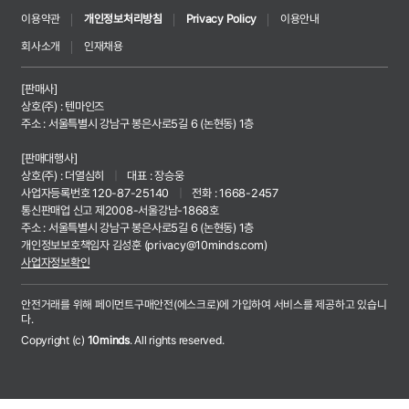
이용약관
개인정보처리방침
Privacy Policy
이용안내
회사소개
인재채용
[판매사]
상호(주) : 텐마인즈
주소 : 서울특별시 강남구 봉은사로5길 6 (논현동) 1층
[판매대행사]
상호(주) : 더열심히
|
대표 : 장승웅
사업자등록번호 120-87-25140
|
전화 : 1668-2457
통신판매업 신고 제2008-서울강남-1868호
주소 : 서울특별시 강남구 봉은사로5길 6 (논현동) 1층
개인정보보호책임자 김성훈 (
privacy@10minds.com
)
사업자정보확인
안전거래를 위해 페이먼트구매안전(에스크로)에 가입하여 서비스를 제공하고 있습니
다.
Copyright (c)
10minds
. All rights reserved.