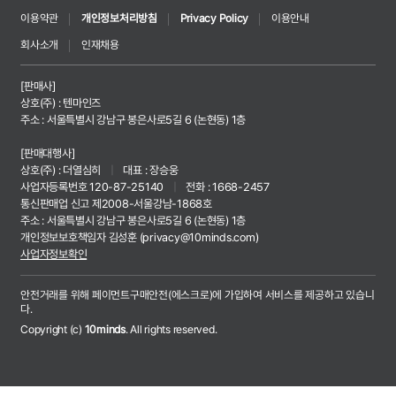
이용약관
개인정보처리방침
Privacy Policy
이용안내
회사소개
인재채용
[판매사]
상호(주) : 텐마인즈
주소 : 서울특별시 강남구 봉은사로5길 6 (논현동) 1층
[판매대행사]
상호(주) : 더열심히
|
대표 : 장승웅
사업자등록번호 120-87-25140
|
전화 : 1668-2457
통신판매업 신고 제2008-서울강남-1868호
주소 : 서울특별시 강남구 봉은사로5길 6 (논현동) 1층
개인정보보호책임자 김성훈 (
privacy@10minds.com
)
사업자정보확인
안전거래를 위해 페이먼트구매안전(에스크로)에 가입하여 서비스를 제공하고 있습니
다.
Copyright (c)
10minds
. All rights reserved.