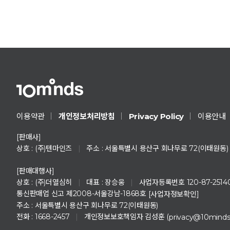
Privacy Policy
이용약관
개인정보처리방침
이용안내
[판매사]
상호 : (주)텐마인즈
|
주소 : 서울특별시 용산구 회나무로 72(이태원동)
[판매대행사]
상호 : (주)더열심히
|
대표 : 장승웅
|
사업자등록번호 120-87-2514
통신판매업 신고 제2008-서울강남-1868호
[사업자정보확인]
주소 : 서울특별시 용산구 회나무로 72(이태원동)
전화 : 1668-2457
|
개인정보보호책임자 김성훈 (
privacy@10mind