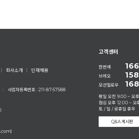
고객센터
166
한번애
회사소개
인재채용
158
브레오
168
모션필로우
|
사업자등록번호 : 211-87-57588
평일 오전 9:00 ~ 오후
점심 오후 12:00 ~ 오후
토 / 일 / 공휴일 휴무
0
Q&A 게시판
)
s.com