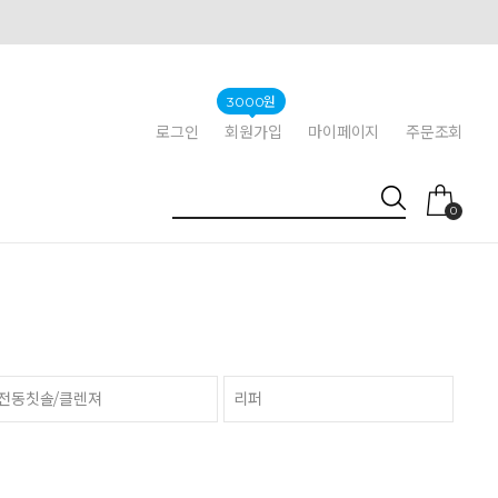
3000원
로그인
회원가입
마이페이지
주문조회
0
전동칫솔/클렌져
리퍼