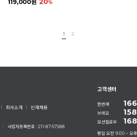
20
119,000원
1
2
고객센터
166
한번애
회사소개
인재채용
158
브레오
168
모션필로우
|
사업자등록번호 : 211-87-57588
평일 오전 9:00 ~ 오후