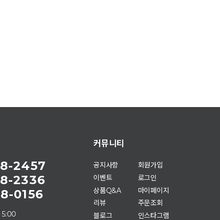
커뮤니티
8-2457
공지사항
회원가입
8-2336
이벤트
로그인
상품Q&A
마이페이지
8-0156
리뷰
주문조회
 5:00
블로그
인스타그램