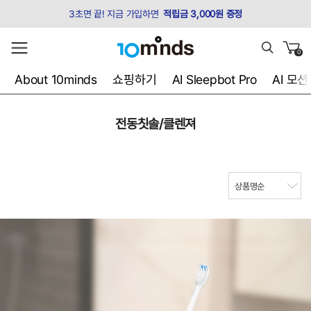
3초면 끝! 지금 가입하면
적립금 3,000원 증정
0
About 10minds
쇼핑하기
AI Sleepbot Pro
AI 모
전동칫솔/클렌져