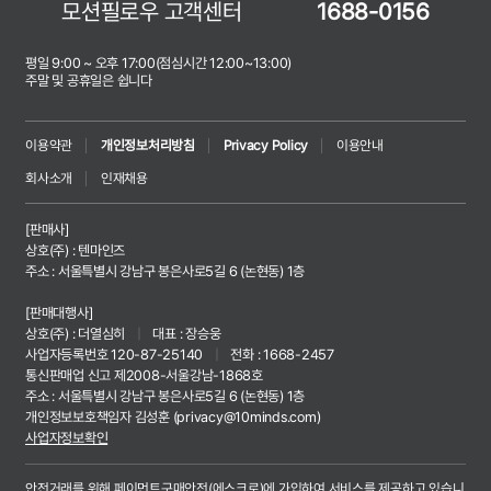
모션필로우 고객센터
1688-0156
평일 9:00 ~ 오후 17:00(점심시간 12:00~13:00)
주말 및 공휴일은 쉽니다
이용약관
개인정보처리방침
Privacy Policy
이용안내
회사소개
인재채용
[판매사]
상호(주) : 텐마인즈
주소 : 서울특별시 강남구 봉은사로5길 6 (논현동) 1층
[판매대행사]
상호(주) : 더열심히
|
대표 : 장승웅
사업자등록번호 120-87-25140
|
전화 : 1668-2457
통신판매업 신고 제2008-서울강남-1868호
주소 : 서울특별시 강남구 봉은사로5길 6 (논현동) 1층
개인정보보호책임자 김성훈 (
privacy@10minds.com
)
사업자정보확인
안전거래를 위해 페이먼트구매안전(에스크로)에 가입하여 서비스를 제공하고 있습니