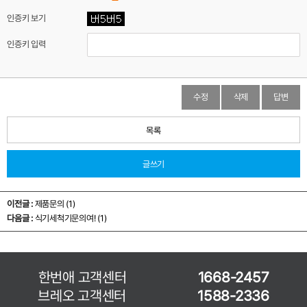
인증키 보기
인증키 입력
수정
삭제
답변
목록
글쓰기
이전글 :
제품문의 (1)
다음글 :
식기세척기문의여! (1)
한번애 고객센터
1668-2457
브레오 고객센터
1588-2336