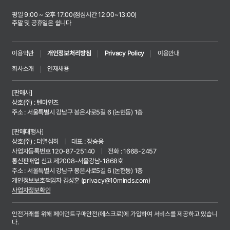
평일 9:00 ~ 오후 17:00(점심시간 12:00~13:00)
주말 및 공휴일은 쉽니다
이용약관
개인정보처리방침
Privacy Policy
이용안내
회사소개
인재채용
[판매사]
상호(주) : 텐마인즈
주소 : 서울특별시 강남구 봉은사로5길 6 (논현동) 1층
[판매대행사]
상호(주) : 더열심히
|
대표 : 장승웅
사업자등록번호 120-87-25140
|
전화 : 1668-2457
통신판매업 신고 제2008-서울강남-1868호
주소 : 서울특별시 강남구 봉은사로5길 6 (논현동) 1층
개인정보보호책임자 김성훈 (
privacy@10minds.com
)
사업자정보확인
안전거래를 위해 페이먼트구매안전(에스크로)에 가입하여 서비스를 제공하고 있습니
다.