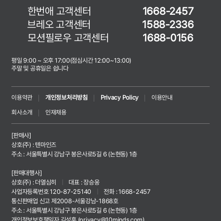
한번애 고객센터
1668-2457
브레오 고객센터
1588-2336
모션필로우 고객센터
1688-0156
평일 9:00 ~ 오후 17:00(점심시간 12:00~13:00)
주말 및 공휴일은 쉽니다
이용약관
개인정보처리방침
Privacy Policy
이용안내
회사소개
인재채용
[판매사]
상호(주) : 텐마인즈
주소 : 서울특별시 강남구 봉은사로5길 6 (논현동) 1층
[판매대행사]
상호(주) : 더열심히
|
대표 : 장승웅
사업자등록번호 120-87-25140
|
전화 : 1668-2457
통신판매업 신고 제2008-서울강남-1868호
주소 : 서울특별시 강남구 봉은사로5길 6 (논현동) 1층
개인정보보호책임자 김성훈 (
privacy@10minds.com
)