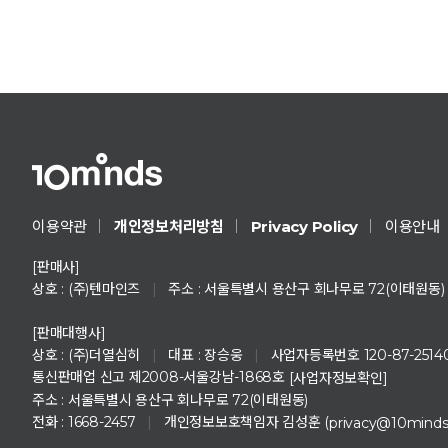
Privacy Policy
이용약관
개인정보처리방침
이용안내
[판매사]
상호 : (주)텐마인즈
|
주소 : 서울특별시 용산구 회나무로 72(이태원동)
[판매대행사]
상호 : (주)더열심히
|
대표 : 장승웅
|
사업자등록번호 120-87-2514
통신판매업 신고 제2008-서울강남-1868호
[사업자정보확인]
주소 : 서울특별시 용산구 회나무로 72(이태원동)
전화 : 1668-2457
|
개인정보보호책임자 김성훈 (
privacy@10mind