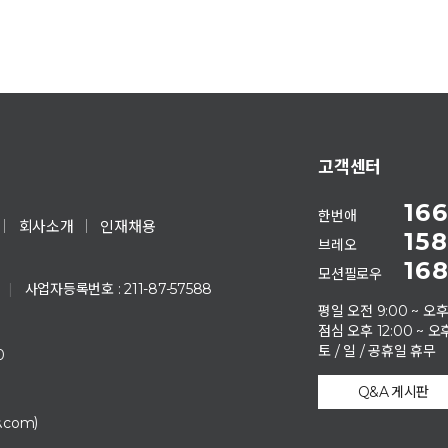
고객센터
166
한번애
회사소개
인재채용
158
브레오
168
모션필로우
|
사업자등록번호 : 211-87-57588
평일 오전 9:00 ~ 오후
점심 오후 12:00 ~ 오후
토 / 일 / 공휴일 휴무
0
Q&A 게시판
)
s.com