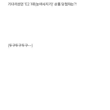
기다리셨던 'E2 1대(눈마사지기)' 상품 당첨자는?!
(두구두구두구~~)