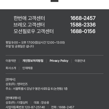
한번애 고객센터
1668-2457
브레오 고객센터
1588-2336
모션필로우 고객센터
1688-0156
평일 9:00 ~ 오후 17:00(점심시간 12:00~13:00)
주말 및 공휴일은 쉽니다
이용약관
개인정보처리방침
Privacy Policy
이용안내
회사소개
인재채용
[판매사]
상호(주) : 텐마인즈
주소 : 서울특별시 강남구 봉은사로5길 6 (논현동) 1층
[판매대행사]
상호(주) : 더열심히
|
대표 : 장승웅
사업자등록번호 120-87-25140
|
전화 : 1668-2457