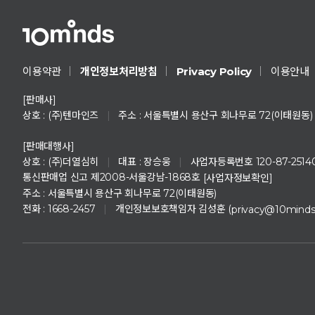
Privacy Policy
이용약관
개인정보처리방침
이용안내
[판매사]
상호 : (주)텐마인즈
|
주소 : 서울특별시 용산구 회나무로 72(이태원동)
[판매대행사]
상호 : (주)더열심히
|
대표 : 장승웅
|
사업자등록번호 120-87-2514
통신판매업 신고 제2008-서울강남-1868호
[사업자정보확인]
주소 : 서울특별시 용산구 회나무로 72(이태원동)
전화 : 1668-2457
|
개인정보보호책임자 김성훈 (
privacy@10mind