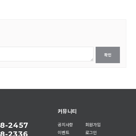
확인
커뮤니티
8-2457
공지사항
회원가입
8-2336
이벤트
로그인