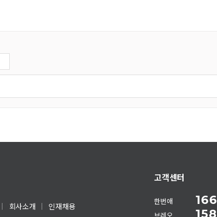
고객센터
166
한번애
회사소개
인재채용
158
브레오