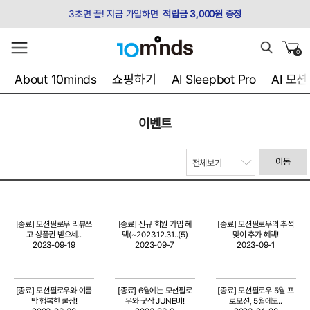
3초면 끝! 지금 가입하면
적립금 3,000원 증정
0
About 10minds
쇼핑하기
AI Sleepbot Pro
AI 모
이벤트
이동
[종료] 모션필로우 리뷰쓰
[종료] 신규 회원 가입 혜
[종료] 모션필로우의 추석
고 상품권 받으세..
택(~2023.12.31..(5)
맞이 추가 혜택!
2023-09-19
2023-09-7
2023-09-1
[종료] 모션필로우와 여름
[종료] 6월에는 모션필로
[종료] 모션필로우 5월 프
밤 행복한 쿨잠!
우와 굿잠 JUNE비!
로모션, 5월에도..