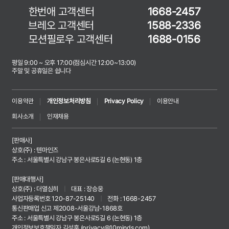
한번애 고객센터
1668-2457
브레오 고객센터
1588-2336
모션필로우 고객센터
1688-0156
평일 9:00 ~ 오후 17:00(점심시간 12:00~13:00)
주말 및 공휴일은 쉽니다
이용약관
개인정보처리방침
Privacy Policy
이용안내
회사소개
인재채용
[판매사]
상호(주) : 텐마인즈
주소 : 서울특별시 강남구 봉은사로5길 6 (논현동) 1층
[판매대행사]
상호(주) : 더열심히
|
대표 : 장승웅
사업자등록번호 120-87-25140
|
전화 : 1668-2457
통신판매업 신고 제2008-서울강남-1868호
주소 : 서울특별시 강남구 봉은사로5길 6 (논현동) 1층
개인정보보호책임자 김성훈 (
privacy@10minds.com
)