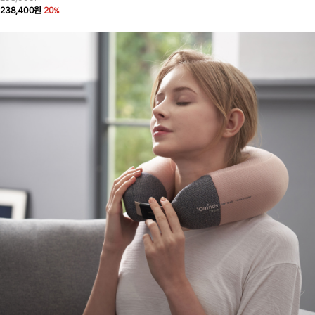
238,400원
20