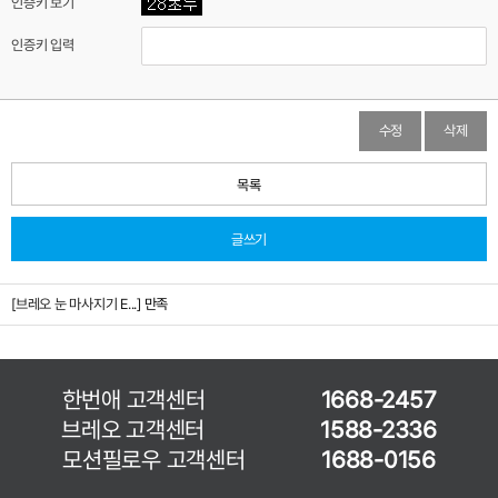
인증키 보기
인증키 입력
수정
삭제
목록
글쓰기
[브레오 눈 마사지기 E...]
만족
한번애 고객센터
1668-2457
브레오 고객센터
1588-2336
모션필로우 고객센터
1688-0156