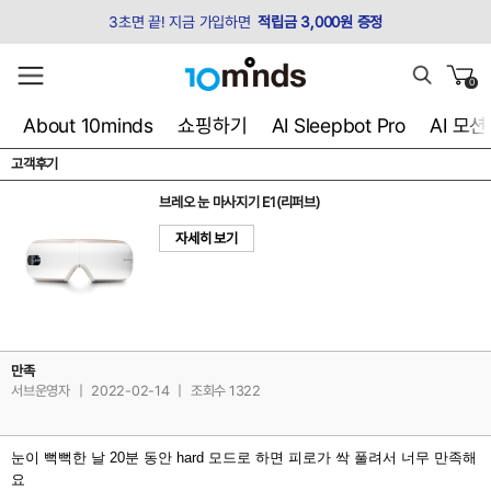
3초면 끝! 지금 가입하면
적립금 3,000원 증정
0
About 10minds
쇼핑하기
AI Sleepbot Pro
AI 모
고객후기
브레오 눈 마사지기 E1(리퍼브)
자세히 보기
만족
서브운영자
|
2022-02-14
|
조회수 1322
눈이 뻑뻑한 날 20분 동안 hard 모드로 하면 피로가 싹 풀려서 너무 만족해
요