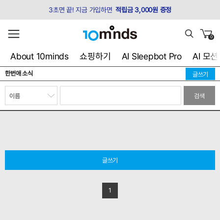
3초면 끝! 지금 가입하면
적립금 3,000원 증정
0
About 10minds
쇼핑하기
AI Sleepbot Pro
AI 모
한번애 소식
글쓰기
검색
글쓰기
1