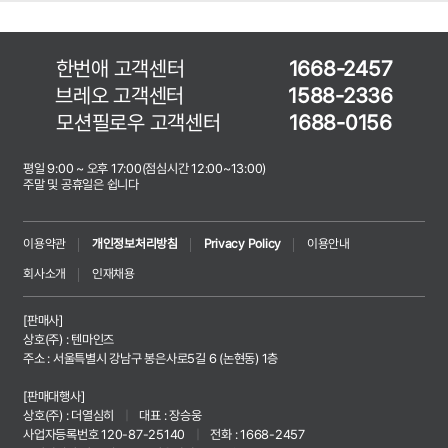
한번애 고객센터
1668-2457
브레오 고객센터
1588-2336
모션필로우 고객센터
1688-0156
평일 9:00 ~ 오후 17:00(점심시간 12:00~13:00)
주말 및 공휴일은 쉽니다
이용약관
개인정보처리방침
Privacy Policy
이용안내
회사소개
인재채용
[판매사]
상호(주) : 텐마인즈
주소 : 서울특별시 강남구 봉은사로5길 6 (논현동) 1층
[판매대행사]
상호(주) : 더열심히
|
대표 : 장승웅
사업자등록번호 120-87-25140
|
전화 : 1668-2457